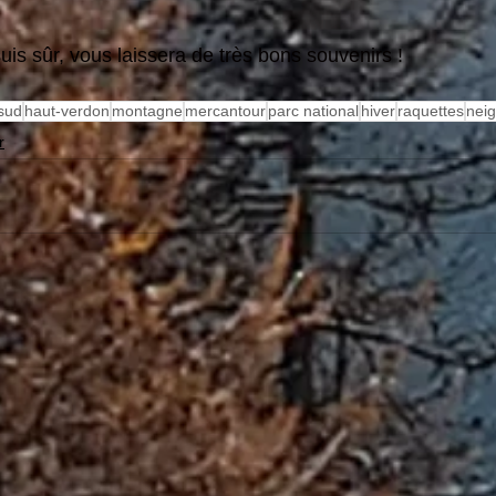
suis sûr, vous laissera de très bons souvenirs ! 
sud
haut-verdon
montagne
mercantour
parc national
hiver
raquettes
nei
r