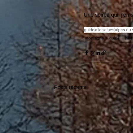
Une soirée qui, j'en 
guide
allos
alpes
alpes du 
montagne
guide
hive
Posts récents