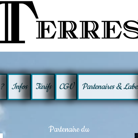
 ?
Infos
Tarifs
CGV
Partenaires & Labe
Partenaire du