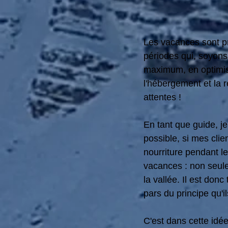
Les vacances sont pr
périodes qui, soyons
maximum, en optimisa
l'hébergement et la r
attentes ! 
En tant que guide, j
possible, si mes clien
nourriture pendant l
vacances : non seule
la vallée. Il est don
pars du principe qu'
C'est dans cette idé