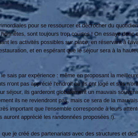
imordiales pour se ressourcer et décrocher du quotidien
 honnêtes, sont toujours trop courtes ! On essaye donc d'
nt les activités possibles sur place, en réservant à l'av
estauration, et en espérant que le séjour sera à la haute
e le sais par expérience : même en proposant la meilleu
ts n'ont pas apprécié l'endroit où ils ont logé et s'ils n'on
eur séjour, ils garderont globalement un mauvais souvenir
ment ils ne reviendront pas, mais ce sera de la mauvaise
c très important que l'ensemble corresponde à leurs attent
ils auront apprécié les randonnées proposées !). 
e que je créé des partenariats avec des structures et d