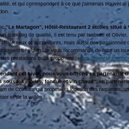
alité, et qui correspondent à ce que j'aimerais trouver si 
don. 
nc 
"Le Martagon", Hôtel-Restaurant 2 étoiles situé à V
e un standing de qualité. Il est tenu par Isabelle et Olivier
chaleureux et accueillants, mais aussi des passionnés 
naissent très bien. Je vous recommande de faire un tour 
des prestations qu'ils proposent : 
https://www.le-martag
endant cet hiver, nous vous offrons en partenariat u
 sous les étoiles, fondue et vin chaud"
, en partenari
m de Colmars qui propose la location des raquettes, un
er et de la vallée ! 