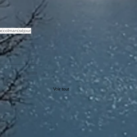
ge
colmars
séjour
Voir tout