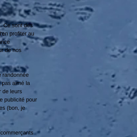
. Ce sont des 
en profiter au 
ance 
ur de nos 
re randonnée 
t pas aimé la 
 de leurs 
 publicité pour 
es (bon, je 
es commerçants 