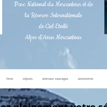
Parc National du Mercantour et de
la Réserve Internationale
de Ciel Etoilé
Alpes d'Azur Mercantour
hiver
séjours
animaux sauvages
astronomie
. 2021
2 min de lecture