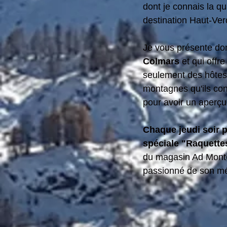
dont je connais la qu
destination Haut-Ver
Je vous présente do
Colmars
 et qui offr
seulement des hôtes 
montagnes qu'ils con
pour avoir un aperçu 
Chaque jeudi soir p
spéciale "Raquettes
du magasin Ad Monte
passionné de son méti