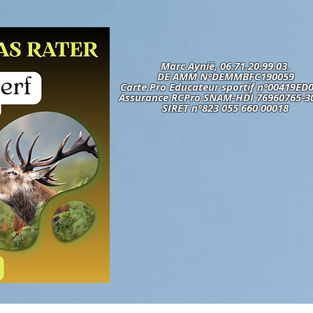
Marc Aynié, 06.71.20.99.03.
DE AMM N°DEMMBFC190059
Carte Pro Educateur sportif n°00419ED
Assurance RCPro SNAM-HDI 76960765-3
SIRET n°823 055 660 00018