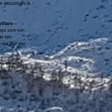
je découvrais la 
illars-
, qui sont non 
de ces 
sur leur site 
on.com/fr
ne formule 
at avec Serge 
 autre 