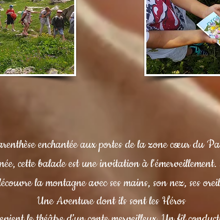
arenthèse enchantée aux portes de la zone cœur du P
ée, cette balade est une invitation à l'émerveillement.
découvre la montagne avec ses mains, son nez, ses oreil
Une Aventure dont ils sont les Héros
devient le théâtre d’un conte merveilleux. Un fil conduc