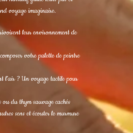
rand voyage imaginaire.
privoisent leur environnement de
composer votre palette de peintre
nt l’air ? Un voyage tactile pour
mus ou du thym sauvage cachés
autres sens et écouter le murmure