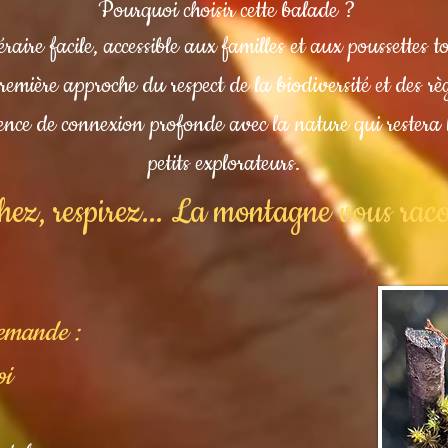
Pourquoi choisir cette balade ?
raire facile, accessible aux familles et aux poussettes t
emière approche du respect de la biodiversité et des rè
ence de connexion profonde avec la nature qui restera
petits explorateurs.
ez, respirez... La montagne vous racon
demande :
oi