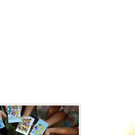
ntime avec la nature.
érience​. La nature comme vous ne
re environnement.
ne texture et chaque vent une