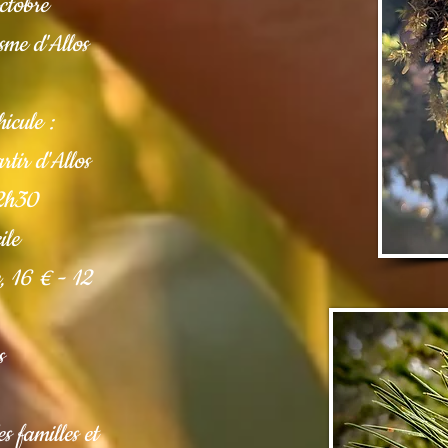
ctobre
me d'Allos
icule :
tir d'Allos
 2h30
ile
e, 16 € - 12
s
es familles et