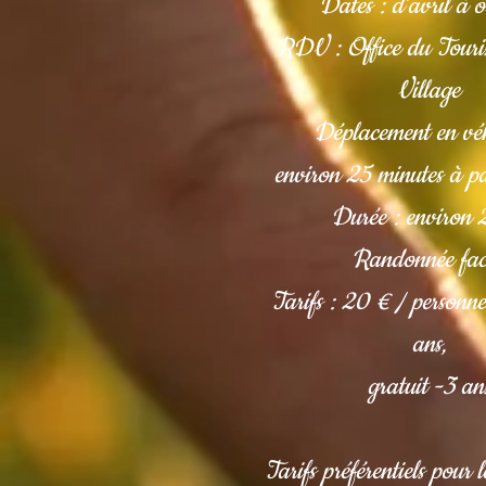
Dates : d'avril à o
RDV : Office du Touris
Village
Déplacement en véh
environ 25 minutes à par
Durée : environ
Randonnée fac
Tarifs : 20 € / personn
ans,
gratuit -3 an
Tarifs préférentiels pour l