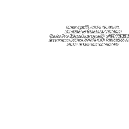
Marc Aynié, 06.71.20.99.03.
DE AMM N°DEMMBFC190059
Carte Pro Educateur sportif n°00419ED
Assurance RCPro SNAM-HDI 76960765-3
SIRET n°823 055 660 00018