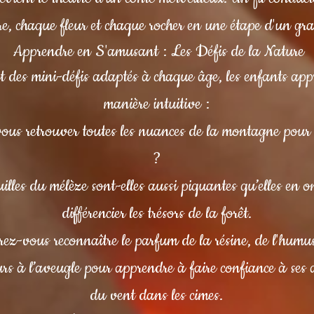
e, chaque fleur et chaque rocher en une étape d'un g
Apprendre en S'amusant : Les Défis de la Nature
 et des mini-défis adaptés à chaque âge, les enfants ap
manière intuitive :
ous retrouver toutes les nuances de la montagne pour 
?
les du mélèze sont-elles aussi piquantes qu’elles en o
différencier les trésors de la forêt.
rez-vous reconnaître le parfum de la résine, de l'hu
rs à l’aveugle pour apprendre à faire confiance à ses 
du vent dans les cimes.