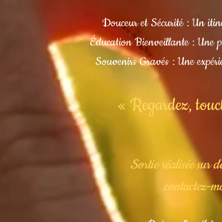
Douceur et Sécurité : Un itiné
Éducation Bienveillante : Une pr
Souvenirs Gravés : Une expéri
« Regardez, touch
Sortie réalisée sur 
contactez-m