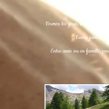
La balade sensoriell
Fermez les yeux, respirez, et la
l’avez jamais vu
Entre amis ou en famille, par