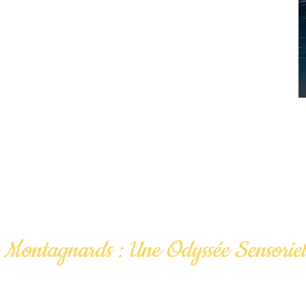
Parc National du Mercantour et de
la Réserve Internationale
de Ciel Etoilé
Alpes d'Azur Mercantour
ts Montagnards : Une Odyssée Sensorie
u tumulte quotidien, redécouvrez le monde qui vous e