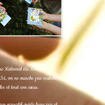
arc National du Mercantour.
 Ici, on ne marche pas seulement
les et tout son cœur.
teur narratif guide leurs pas et