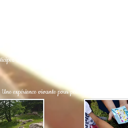
e n’est pas une simple marche, c’est une conversation i
issez vos sens vous guider vers l’essentiel. Tenter l'exp
e (ni touchée !). Devenez l'explorateur de votre prop
ticipez à une aventure interactive où chaque arbre a u
mélodie.
Une expérience vivante pour petits et grands curieux.