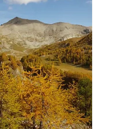
être. Les intitulés changent, les mots
évoluent, mais l’idée reste souvent la même :
il suffirait de suivre la bonne personne, la
bonne méthode, pour aller mieux. Je regarde
cela avec une certaine distance. Non par
rejet, mais parce que je ne m’y reconnais
pas. Je ne suis ni coach de vie, ni
thérapeute, ni guide vers une quelconque
version “améliorée” de soi-même. Je ne
prétends pas savoir ce qu