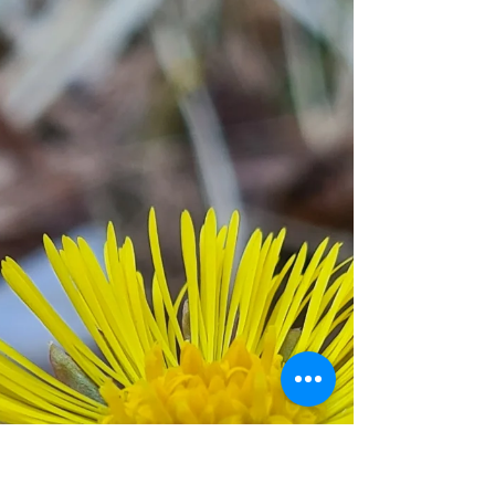
Haut-Verdon est la vallée idéale pour la
randonnée pédestre et les raquettes. Le Parc
National du Mercantour et son rôle de
protection Une bonne partie du territoire se
trouve dans l'aire d'adhésion et la zone cœur
du Parc National du Mercantour. C'est un
réservoir de biodiversité tant au niveau de la
faune et de la flore, la règlementation du
Parc garantissant un impact réduit des
activités humaines et donc la préservation du
milieu nat