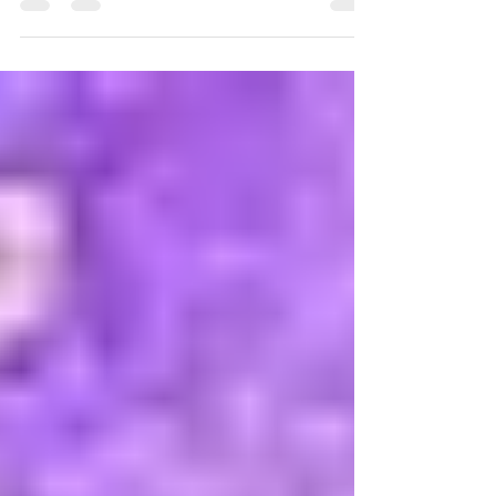
Des territoires discrets, loin des itinéraires
les plus fréquentés, où la montagne semble
encore appartenir au silence. Le Haut-
Verdon fait partie de celles-là. Moins connu
que d’autres secteurs du Parc national du
Mercantour, il offre pourtant une expérience
rare : celle d’une montagne ouverte, douce
dans ses formes, mais profondément
sauvage. Une vallée à part dans le
Mercantour Ici, le re