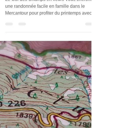
en famille dans le
Mercantour dès ce
printemps
Le Col des Champs en fleurs Vous cherchez
une randonnée facile en famille dans le
Mercantour pour profiter du printemps avec
vos enfants ? 🌸 Entre paysages alpins,
animaux sauvages et activités ludiques, le
massif du Mercantour est un terrain de jeu
idéal pour initier les plus jeunes à la nature.
Découvrez notre top 3 des randos
accessibles aux enfants , pensées pour allier
découverte, plaisir et émerveillement. 🐾 1.
L’éveil des petits montagnards Randonnée
ludique pour en