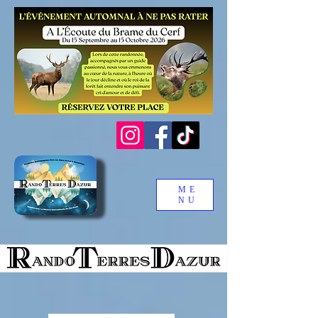
ME
NU