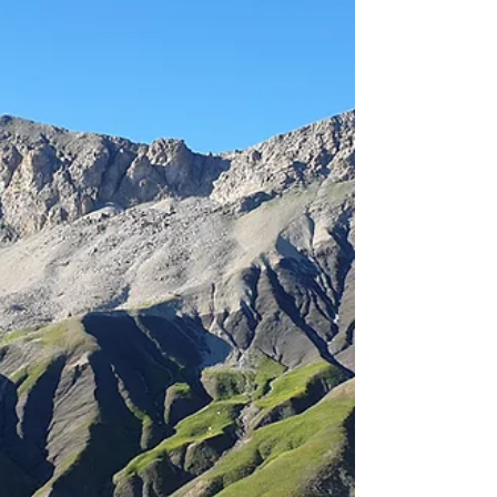
encore leurs manteaux de neige, les pentes
ensoleillées se réveillent peu à peu… et la
vie reprend ses droits. Dans les Alpes du
Sud, et notamment dans le Parc national du
Mercantour, cette saison est une invitation à
ralentir et à observer. Car sous nos pas,
souvent discrètes, se cachent des plantes
fascinantes, par