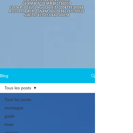
DE AMM N°DEMMBFC190059
Carte Pro Educateur sportif n°00419ED0068
Assurance RCPro SNAM-HDI 76960765-30026
SIRET n°823 055 660 00018
Blog
Tous les posts
Tous les posts
montagne
guide
hiver
séjours