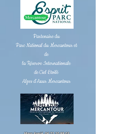
Partenaire du
Parc National du Mercantour et
de
la Réserve Internationale
de Ciel Etoilé
Alpes d'Azur Mercantour
Marc Aynié,
06.71.20.99.03
.