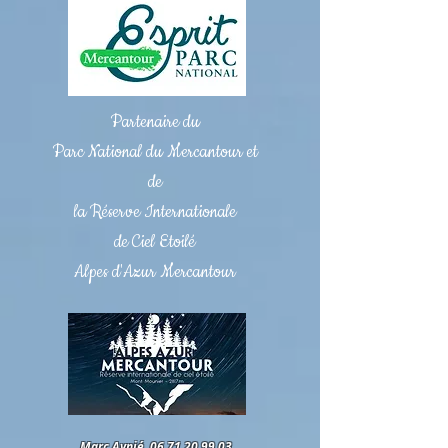
Partenaire du
Parc National du Mercantour et
de
la Réserve Internationale
de Ciel Etoilé
Alpes d'Azur Mercantour
Marc Aynié,
06.71.20.99.03
.