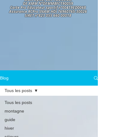
DE AMM N°DEMMBFC190059
Carte Pro Educateur sportif n°00419ED0068
Assurance RCPro SNAM-HDI 76960765-30026
SIRET n°823 055 660 00018
Blog
Tous les posts
Tous les posts
montagne
guide
hiver
séjours