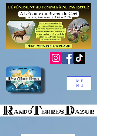
ME
NU