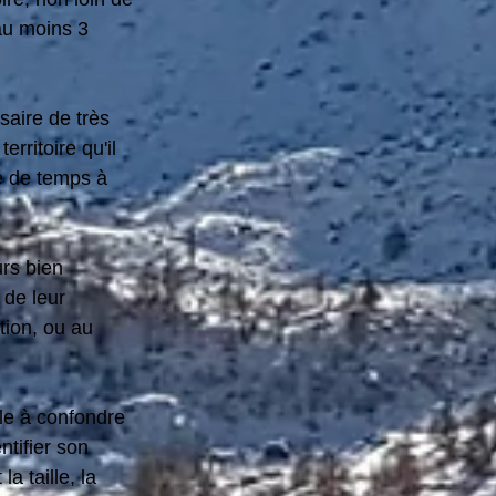
au moins 3 
saire de très 
rritoire qu'il 
se de temps à 
rs bien 
 de leur 
tion, ou au 
ile à confondre 
ntifier son 
 taille, la 