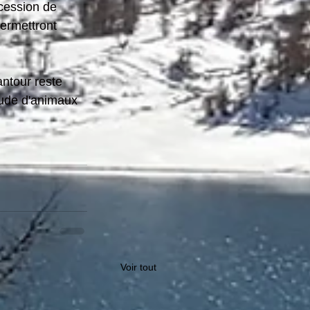
ccession de 
ermettront 
ntour reste 
tude d'animaux 
Voir tout