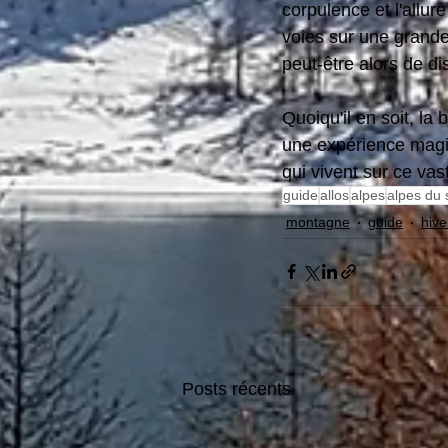
corpulence et l'allure
voies sur une grande
peut-être alors de di
Quoiqu'il en soit, l
une expérience magiq
qui vivent sur ce vast
guide
allos
alpes
alpes du 
montagne
guide
hive
Posts récents