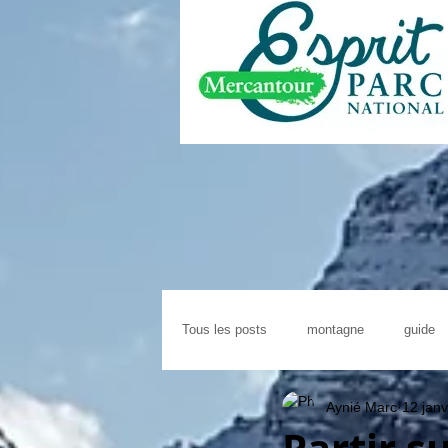
Tous les posts
montagne
guide
Aynié Marc
12 janv