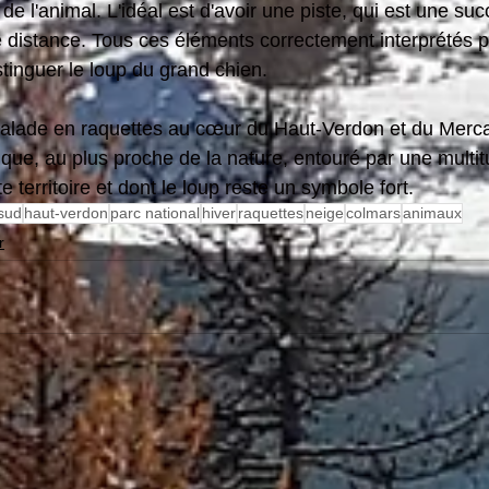
 de l'animal. L'idéal est d'avoir une piste, qui est une su
 distance. Tous ces éléments correctement interprétés p
stinguer le loup du grand chien.
a balade en raquettes au cœur du Haut-Verdon et du Merca
ue, au plus proche de la nature, entouré par une multi
e territoire et dont le loup reste un symbole fort.
sud
haut-verdon
parc national
hiver
raquettes
neige
colmars
animaux
r