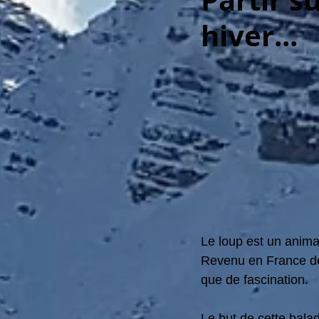
Partir s
hiver...
Le loup est un anim
Revenu en France depu
que de fascination.
Le but de cette balad