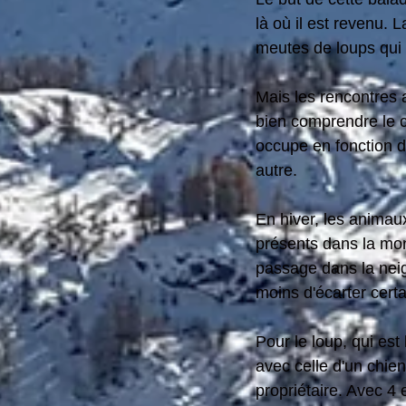
là où il est revenu. 
meutes de loups qui 
Mais les rencontres a
bien comprendre le co
occupe en fonction de
autre.
En hiver, les animaux
présents dans la mont
passage dans la neig
moins d'écarter cert
Pour le loup, qui est
avec celle d'un chien
propriétaire. Avec 4 