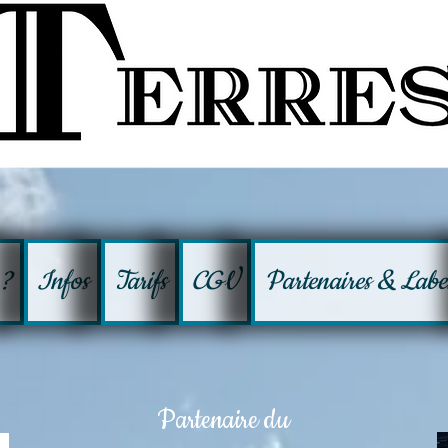
 ?
Infos
Tarifs
CGV
Partenaires & Labe
Partenaire du