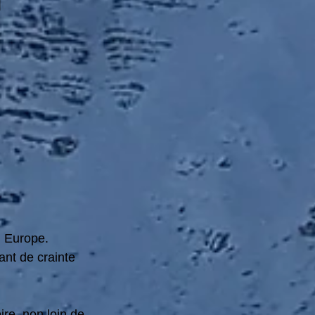
n
 Europe. 
ant de crainte 
ire, non loin de 