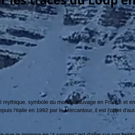
ur les traces du Loup e
al mythique, symbole du monde sauvage en France et en
is l'Italie en 1992 par le Mercantour, il est l'objet d'aut
e que je propose en "4 saisons" est d'aller sur son territo