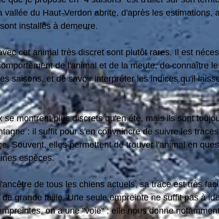
La vallée du Haut-Verdon abrite, d'après les estimations, 
sont installés à demeure. 
vec cet animal très discret sont plutôt rares. Il est néces
mportement de l'animal et de la meute, de connaître le te
s saisons, et de savoir interpréter les indices qu'il lais
 se montrent plus discrets qu'en été, mais ils sont toujou
agne : il suffit pour s'en convaincre de suivre les traces
e. Souvent, elles permettent de trouver l'animal en ques
aines espèces.
 l'ancêtre de tous les chiens actuels, sa trace est très fac
 de grande taille. Une seule empreinte ne suffit pas à ide
empreintes, on a une "voie" : elle nous donne notamment la