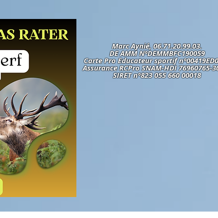
Marc Aynié, 06.71.20.99.03.
DE AMM N°DEMMBFC190059
Carte Pro Educateur sportif n°00419ED
Assurance RCPro SNAM-HDI 76960765-3
SIRET n°823 055 660 00018