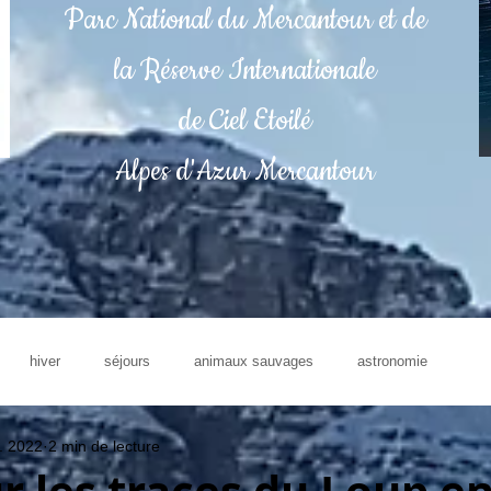
Parc National du Mercantour et de
la Réserve Internationale
de Ciel Etoilé
Alpes d'Azur Mercantour
hiver
séjours
animaux sauvages
astronomie
. 2022
2 min de lecture